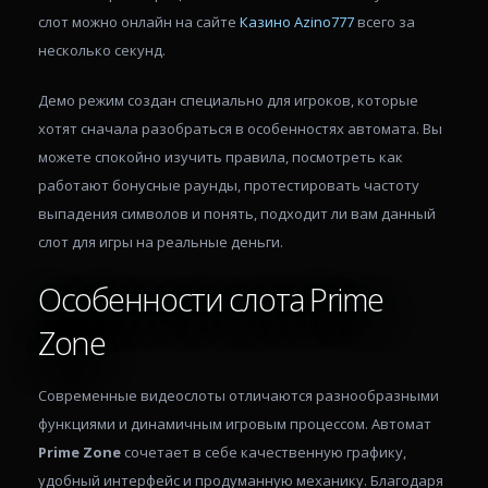
слот можно онлайн на сайте
Казино Azino777
всего за
несколько секунд.
Демо режим создан специально для игроков, которые
хотят сначала разобраться в особенностях автомата. Вы
можете спокойно изучить правила, посмотреть как
работают бонусные раунды, протестировать частоту
выпадения символов и понять, подходит ли вам данный
слот для игры на реальные деньги.
Особенности слота Prime
Zone
Современные видеослоты отличаются разнообразными
функциями и динамичным игровым процессом. Автомат
Prime Zone
сочетает в себе качественную графику,
удобный интерфейс и продуманную механику. Благодаря