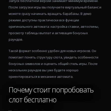
Запуск бесплатной версии занимает минимум времени.
После загрузки игры вы получаете виртуальный баланс и
можете сразу начинать вращать барабаны. В демо
режиме доступны практически все функции
оригинального автомата: настройка ставки, автоспины,
просмотр таблицы выплат и активация бонусных
раундов.
Такой формат особенно удобен для новых игроков. Он
помогает понять структуру слота, увидеть особенности
бонусных символов и оценить общий стиль игры. После
нескольких раундов вы уже будете хорошо
ориентироваться в механике автомата.
Почему стоит попробовать
слот бесплатно