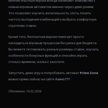
Многие опытные игроки всегда начинают знакомство с
новым игровым автоматом именно через демо режим.
Это позволяет изучить волатильность слота, понять
частоту выпадения комбинаций и выбрать комфортную
стратегию ставок.
Кроме того, бесплатная версия помогает просто
насладиться игровым процессом без риска для бюджета.
Вы можете тестировать разные размеры ставок, изучать
особенности бонусных функций и спокойно играть
столько времени, сколько захотите.
Запустить демо игру и попробовать автомат
Prime Zone
можно прямо сейчас на сайте
Азино777
.
Обновлено:
10.02.2026