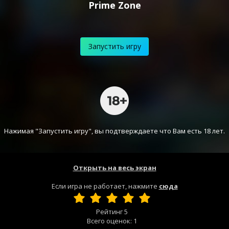
Prime Zone
Запустить игру
Нажимая "Запустить игру", вы подтверждаете что Вам есть 18 лет.
Открыть на весь экран
Если игра не работает, нажмите
сюда
Рейтинг
5
Всего оценок:
1