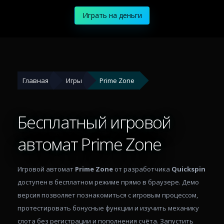
Играть на деньги
Главная
Игры
Prime Zone
Бесплатный игровой
автомат Prime Zone
Игровой автомат
Prime Zone
от разработчика
Quickspin
доступен в бесплатном режиме прямо в браузере. Демо
версия позволяет познакомиться с игровым процессом,
протестировать бонусные функции и изучить механику
слота без регистрации и пополнения счёта. Запустить