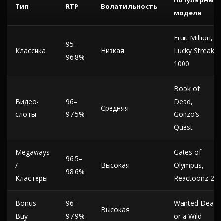
Популярные
Тип
RTP
Волатильность
модели
Fruit Million,
95–
Классика
Низкая
Lucky Streak
96.8%
1000
Book of
Видео-
96–
Dead,
Средняя
слоты
97.5%
Gonzo’s
Quest
Megaways
Gates of
96.5–
/
Высокая
Olympus,
98.6%
Кластеры
Reactoonz 2
Bonus
96–
Wanted Dead
Высокая
Buy
97.9%
or a Wild