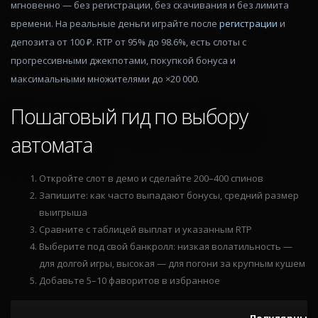
мгновенно — без регистрации, без скачивания и без лимита
времени. На реальные деньги играйте после
регистрации
и
депозита от 100 ₽. RTP от 95% до 98.6%, есть слоты с
прогрессивными джекпотами, покупкой бонуса и
максимальными множителями до ×20 000.
Пошаговый гид по выбору
автомата
Откройте слот в демо и сделайте 200–400 спинов
Запишите: как часто выпадают бонусы, средний размер
выигрыша
Сравните с таблицей выплат и указанным RTP
Выберите под свой банкролл: низкая волатильность —
для долгой игры, высокая — для погони за крупным кушем
Добавьте 5–10 фаворитов в избранное