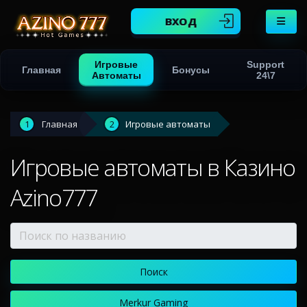
ВХОД
Игровые
Support
Главная
Бонусы
Автоматы
24\7
Главная
Игровые автоматы
Игровые автоматы в Казино
Azino777
Merkur Gaming