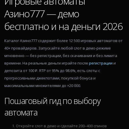
Игровые автоматы
Азино777 — демо
бесплатно и на деньги 2026
Каталог Азино777 содержит более 12 500 игровых автоматов от
40+ провайдеров. Запускайте любой слот в демо-режиме
мгновенно — без регистрации, без скачивания и без лимита
времени. На реальные деньги играйте после
регистрации
и
депозита от 100 ₽. RTP от 95% до 98.6%, есть слоты с
прогрессивными джекпотами, покупкой бонуса и
максимальными множителями до ×20 000.
Пошаговый гид по выбору
автомата
Откройте слот в демо и сделайте 200–400 спинов