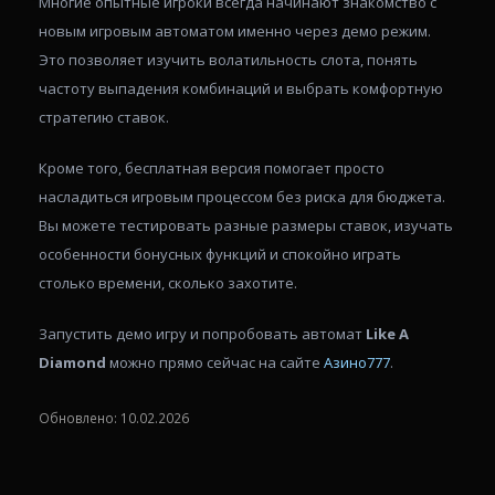
Многие опытные игроки всегда начинают знакомство с
новым игровым автоматом именно через демо режим.
Это позволяет изучить волатильность слота, понять
частоту выпадения комбинаций и выбрать комфортную
стратегию ставок.
Кроме того, бесплатная версия помогает просто
насладиться игровым процессом без риска для бюджета.
Вы можете тестировать разные размеры ставок, изучать
особенности бонусных функций и спокойно играть
столько времени, сколько захотите.
Запустить демо игру и попробовать автомат
Like A
Diamond
можно прямо сейчас на сайте
Азино777
.
Обновлено:
10.02.2026