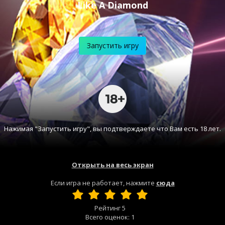
Like A Diamond
Запустить игру
Нажимая "Запустить игру", вы подтверждаете что Вам есть 18 лет.
Открыть на весь экран
Если игра не работает, нажмите
сюда
Рейтинг
5
Всего оценок:
1