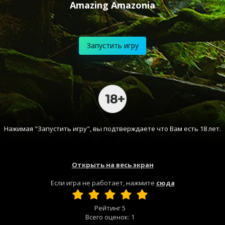
Amazing Amazonia
Запустить игру
Нажимая "Запустить игру", вы подтверждаете что Вам есть 18 лет.
Открыть на весь экран
Если игра не работает, нажмите
сюда
Рейтинг
5
Всего оценок:
1