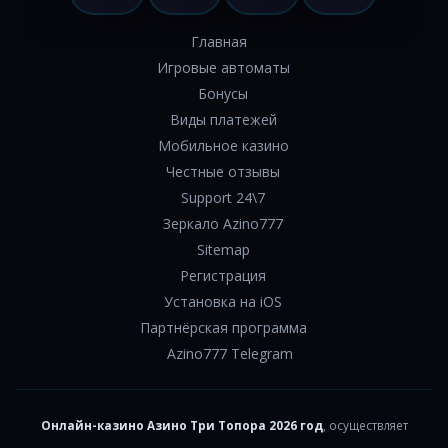
Главная
Игровые автоматы
Бонусы
Виды платежей
Мобильное казино
Честные отзывы
Support 24\7
Зеркало Azino777
Sitemap
Регистрация
Установка на iOS
Партнёрская программа
Azino777 Telegram
Онлайн-казино Азино Три Топора 2026 год
, осуществляет