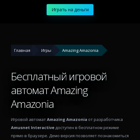
Играть на деньги
Главная
Игры
Amazing Amazonia
Бесплатный игровой
автомат Amazing
Amazonia
Игровой автомат
Amazing Amazonia
от разработчика
Amusnet Interactive
доступен в бесплатном режиме
прямо в браузере. Демо версия позволяет познакомиться