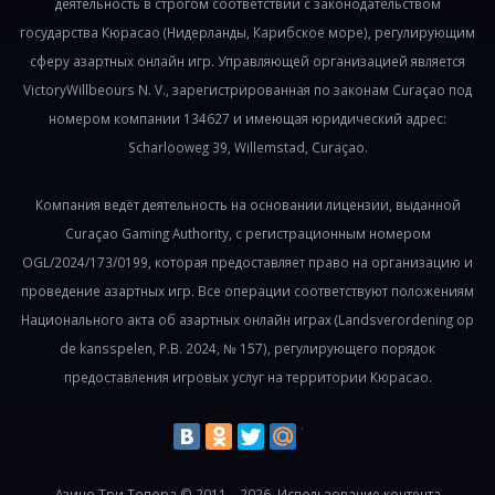
деятельность в строгом соответствии с законодательством
государства Кюрасао (Нидерланды, Карибское море), регулирующим
сферу азартных онлайн игр. Управляющей организацией является
VictoryWillbeours N. V., зарегистрированная по законам Curaçao под
номером компании 134627 и имеющая юридический адрес:
Scharlooweg 39, Willemstad, Curaçao.
Компания ведёт деятельность на основании лицензии, выданной
Curaçao Gaming Authority, с регистрационным номером
OGL/2024/173/0199, которая предоставляет право на организацию и
проведение азартных игр. Все операции соответствуют положениям
Национального акта об азартных онлайн играх (Landsverordening op
de kansspelen, P.B. 2024, № 157), регулирующего порядок
предоставления игровых услуг на территории Кюрасао.
Азино Три Топора © 2011 – 2026. Использование контента