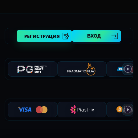
РЕГИСТРАЦИЯ
ВХОД