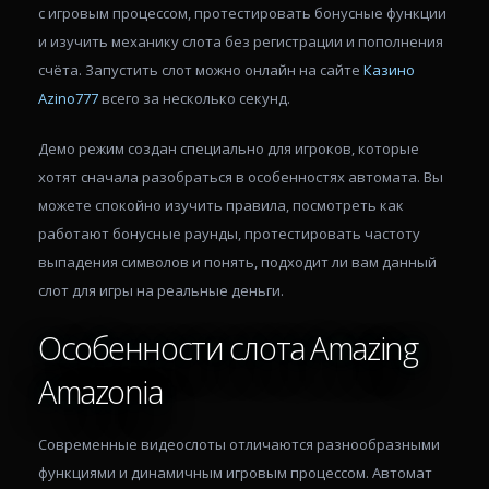
с игровым процессом, протестировать бонусные функции
и изучить механику слота без регистрации и пополнения
счёта. Запустить слот можно онлайн на сайте
Казино
Azino777
всего за несколько секунд.
Демо режим создан специально для игроков, которые
хотят сначала разобраться в особенностях автомата. Вы
можете спокойно изучить правила, посмотреть как
работают бонусные раунды, протестировать частоту
выпадения символов и понять, подходит ли вам данный
слот для игры на реальные деньги.
Особенности слота Amazing
Amazonia
Современные видеослоты отличаются разнообразными
функциями и динамичным игровым процессом. Автомат