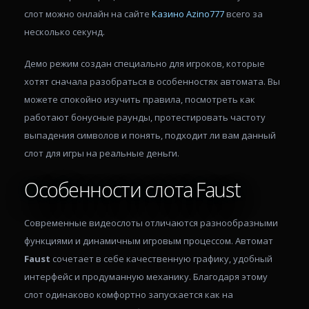
слот можно онлайн на сайте
Казино Azino777
всего за
несколько секунд.
Демо режим создан специально для игроков, которые
хотят сначала разобраться в особенностях автомата. Вы
можете спокойно изучить правила, посмотреть как
работают бонусные раунды, протестировать частоту
выпадения символов и понять, подходит ли вам данный
слот для игры на реальные деньги.
Особенности слота Faust
Современные видеослоты отличаются разнообразными
функциями и динамичным игровым процессом. Автомат
Faust
сочетает в себе качественную графику, удобный
интерфейс и продуманную механику. Благодаря этому
слот одинаково комфортно запускается как на