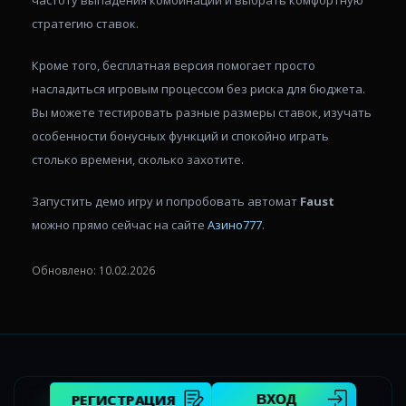
частоту выпадения комбинаций и выбрать комфортную
стратегию ставок.
Кроме того, бесплатная версия помогает просто
насладиться игровым процессом без риска для бюджета.
Вы можете тестировать разные размеры ставок, изучать
особенности бонусных функций и спокойно играть
столько времени, сколько захотите.
Запустить демо игру и попробовать автомат
Faust
можно прямо сейчас на сайте
Азино777
.
Обновлено:
10.02.2026
РЕГИСТРАЦИЯ
ВХОД