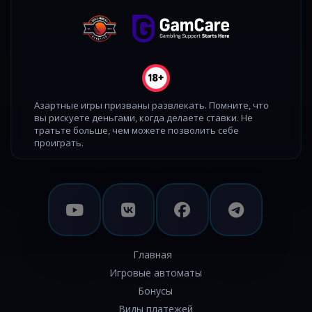
Азартные игры призваны развлекать. Помните, что
вы рискуете деньгами, когда делаете ставки. Не
тратьте больше, чем можете позволить себе
проиграть.
Главная
Игровые автоматы
Бонусы
Виды платежей