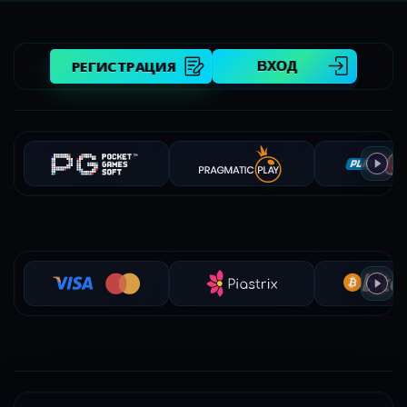
РЕГИСТРАЦИЯ
ВХОД