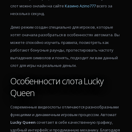
слот можно онлайн на сайте
Казино Azino777
всего за
несколько секунд.
Демо режим создан специально для игроков, которые
хотят сначала разобраться в особенностях автомата. Вы
можете спокойно изучить правила, посмотреть как
работают бонусные раунды, протестировать частоту
выпадения символов и понять, подходит ли вам данный
слот для игры на реальные деньги.
Особенности слота Lucky
Queen
Современные видеослоты отличаются разнообразными
функциями и динамичным игровым процессом. Автомат
Lucky Queen
сочетает в себе качественную графику,
удобный интерфейс и продуманную механику. Благодаря