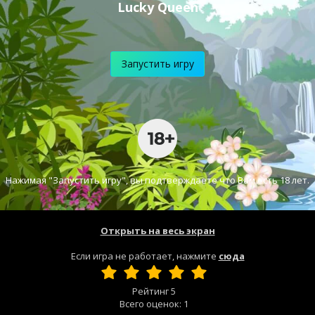
Lucky Queen
Запустить игру
Нажимая "Запустить игру", вы подтверждаете что Вам есть 18 лет.
Открыть на весь экран
Если игра не работает, нажмите
сюда
Рейтинг
5
Всего оценок:
1