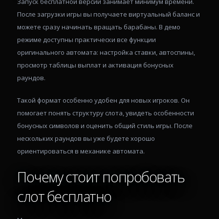
Запуск бесплатной версии занимает минимум времени.
После загрузки игры вы получаете виртуальный баланс и
можете сразу начинать вращать барабаны. В демо
режиме доступны практически все функции
оригинального автомата: настройка ставки, автоспины,
просмотр таблицы выплат и активация бонусных
раундов.
Такой формат особенно удобен для новых игроков. Он
помогает понять структуру слота, увидеть особенности
бонусных символов и оценить общий стиль игры. После
нескольких раундов вы уже будете хорошо
ориентироваться в механике автомата.
Почему стоит попробовать
слот бесплатно