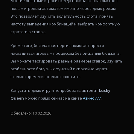
Многие опытные игроки всегда начинают знакомство с
новым игровым автоматом именно через демо режим.
Это позволяет изучить волатильность слота, понять
частоту выпадения комбинаций и выбрать комфортную
стратегию ставок.
Кроме того, бесплатная версия помогает просто
насладиться игровым процессом без риска для бюджета.
Вы можете тестировать разные размеры ставок, изучать
особенности бонусных функций и спокойно играть
столько времени, сколько захотите.
Запустить демо игру и попробовать автомат
Lucky
Queen
можно прямо сейчас на сайте
Азино777
.
Обновлено:
10.02.2026