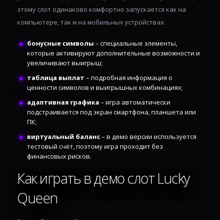
этому слот одинаково комфортно запускается как на
компьютере, так и на мобильных устройствах.
бонусные символы
– специальные элементы,
которые активируют дополнительные возможности и
увеличивают выигрыш;
таблица выплат
– подробная информация о
ценности символов и выигрышных комбинациях;
адаптивная графика
– игра автоматически
подстраивается под экран смартфона, планшета или
ПК;
виртуальный баланс
– в демо версии используется
тестовый счёт, поэтому игра проходит без
финансовых рисков.
Как играть в демо слот Lucky
Queen