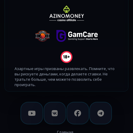
Азартные игры призваны развлекать. Помните, что
вы рискуете деньгами, когда делаете ставки. Не
тратьте больше, чем можете позволить себе
проиграть.
Главная