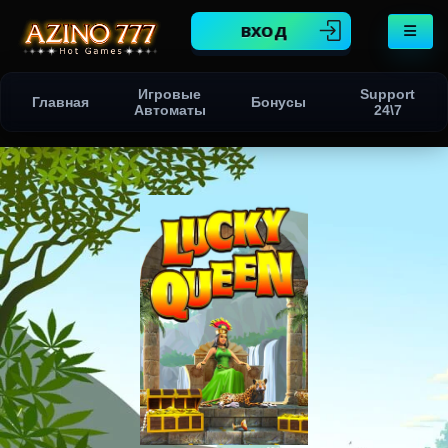
ВХОД
Игровые
Support
Главная
Бонусы
Автоматы
24\7