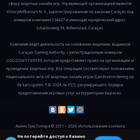
сферу азартных онлайн игр. Управляющей организацией является
VictoryWillbeours N. V., зарегистрированная по законам Curaçao под
номером компании 134627 и имеющая юридический адрес:
Scharlooweg 39, Willemstad, Curaçao.
Компания ведёт деятельность на основании лицензии, выданной
Curaçao Gaming Authority, с регистрационным номером
OGL/2024/173/0199, которая предоставляет право на организацию и
проведение азартных игр. Все операции соответствуют положениям
Национального акта об азартных онлайн играх (Landsverordening op
de kansspelen, P.B. 2024, № 157), регулирующего порядок
предоставления игровых услуг на территории Кюрасао.
Азино Три Топора © 2011 – 2026. Использование контента
разрешено только с согласия VictoryWillbeours N. V.
Не потеряйте доступ к Казино