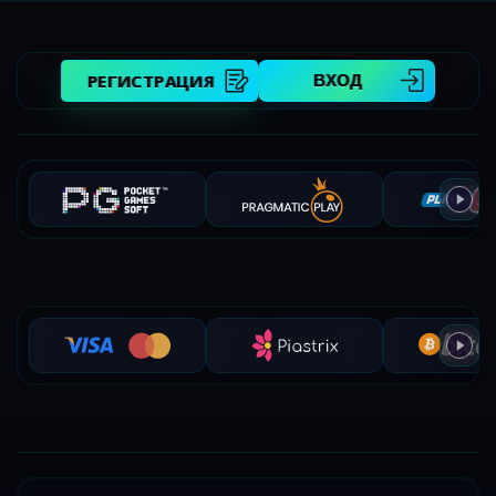
РЕГИСТРАЦИЯ
ВХОД