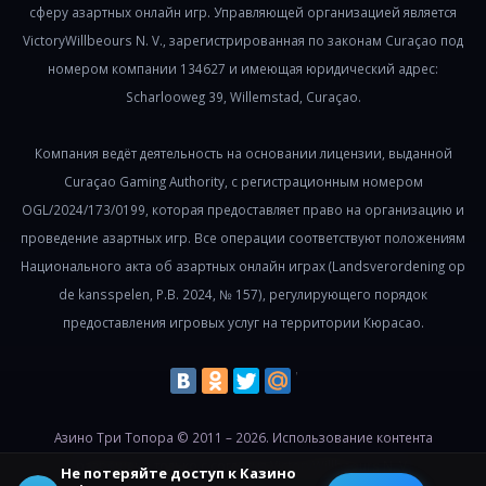
сферу азартных онлайн игр. Управляющей организацией является
VictoryWillbeours N. V., зарегистрированная по законам Curaçao под
номером компании 134627 и имеющая юридический адрес:
Scharlooweg 39, Willemstad, Curaçao.
Компания ведёт деятельность на основании лицензии, выданной
Curaçao Gaming Authority, с регистрационным номером
OGL/2024/173/0199, которая предоставляет право на организацию и
проведение азартных игр. Все операции соответствуют положениям
Национального акта об азартных онлайн играх (Landsverordening op
de kansspelen, P.B. 2024, № 157), регулирующего порядок
предоставления игровых услуг на территории Кюрасао.
Азино Три Топора © 2011 – 2026. Использование контента
разрешено только с согласия VictoryWillbeours N. V.
Не потеряйте доступ к Казино