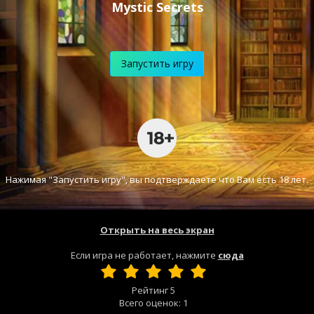
Mystic Secrets
Запустить игру
Нажимая "Запустить игру", вы подтверждаете что Вам есть 18 лет.
Открыть на весь экран
Если игра не работает, нажмите
сюда
Рейтинг
5
Всего оценок:
1