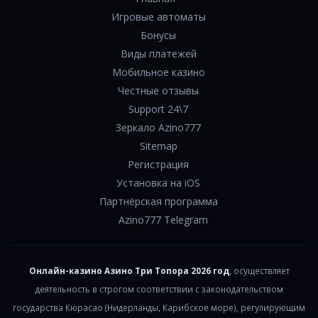
Игровые автоматы
Бонусы
Виды платежей
Мобильное казино
Честные отзывы
Support 24\7
Зеркало Azino777
Sitemap
Регистрация
Установка на iOS
Партнёрская программа
Azino777 Telegram
Онлайн-казино Азино Три Топора 2026 год
, осуществляет
деятельность в строгом соответствии с законодательством
государства Кюрасао (Нидерланды, Карибское море), регулирующим