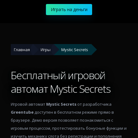
Играть на деньги
Главная
Игры
Mystic Secrets
Бесплатный игровой
автомат Mystic Secrets
Игровой автомат
Mystic Secrets
от разработчика
Greentube
доступен в бесплатном режиме прямо в
браузере. Демо версия позволяет познакомиться с
игровым процессом, протестировать бонусные функции и
изучить механику слота без регистрации и пополнения