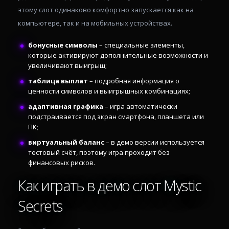
этому слот одинаково комфортно запускается как на
компьютере, так и на мобильных устройствах.
бонусные символы
– специальные элементы,
которые активируют дополнительные возможности и
увеличивают выигрыш;
таблица выплат
– подробная информация о
ценности символов и выигрышных комбинациях;
адаптивная графика
– игра автоматически
подстраивается под экран смартфона, планшета или
ПК;
виртуальный баланс
– в демо версии используется
тестовый счёт, поэтому игра проходит без
финансовых рисков.
Как играть в демо слот Mystic
Secrets