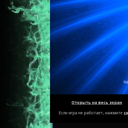
На
Открыть на весь экран
Если игра не работает, нажмите
с