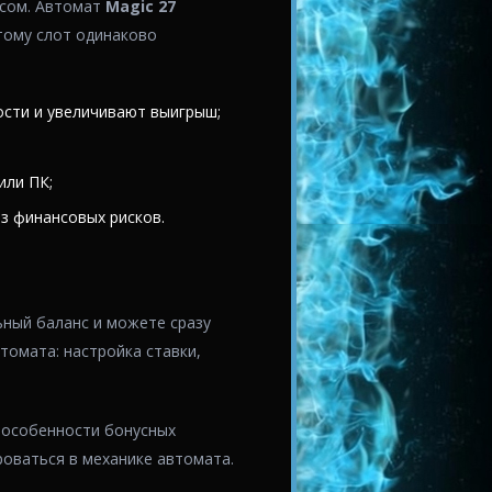
ссом. Автомат
Magic 27
тому слот одинаково
сти и увеличивают выигрыш;
или ПК;
ез финансовых рисков.
ьный баланс и можете сразу
томата: настройка ставки,
ь особенности бонусных
роваться в механике автомата.