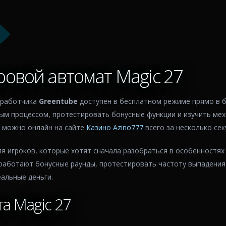
ровой автомат Magic 27
зработчика
Greentube
доступен в бесплатном режиме прямо в б
ым процессом, протестировать бонусные функции и изучить меха
т можно онлайн на сайте
Казино Azino777
всего за несколько сек
я игроков, которые хотят сначала разобраться в особенностя
 работают бонусные раунды, протестировать частоту выпадения
еальные деньги.
а Magic 27