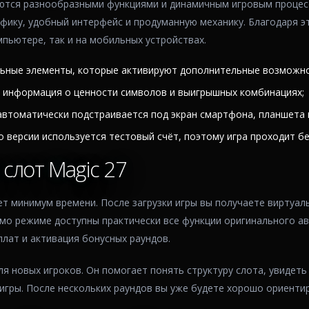
ются разнообразными функциями и динамичным игровым проце
афику, удобный интерфейс и продуманную механику. Благодаря э
мпьютере, так и на мобильных устройствах.
ьные элементы, которые активируют дополнительные возможно
 информация о ценности символов и выигрышных комбинациях;
автоматически подстраивается под экран смартфона, планшета 
о версии используется тестовый счёт, поэтому игра проходит б
 слот Magic 27
ет минимум времени. После загрузки игры вы получаете виртуал
мо режиме доступны практически все функции оригинального ав
лат и активация бонусных раундов.
я новых игроков. Он помогает понять структуру слота, увидет
игры. После нескольких раундов вы уже будете хорошо ориенти