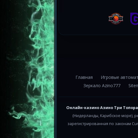
Главная
Игровые автома
Зеркало Azino777
Site
Онлайн-казино Азино Три Топора 
(Нидерланды, Карибское море), р
зарегистрированная по законам Cur