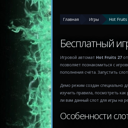
Главная
Игры
Hot Fruits
Бесплатный игр
Игровой автомат
Hot Fruits 27
от
позволяет познакомиться с игров
пополнения счёта. Запустить сло
Демо режим создан специально дл
изучить правила, посмотреть как
ли вам данный слот для игры на р
Особенности слота