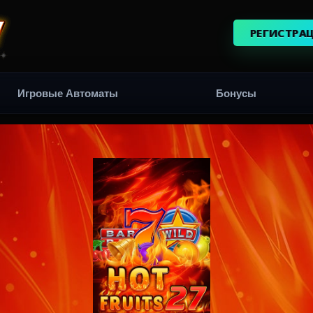
РЕГИСТРА
Игровые Автоматы
Бонусы