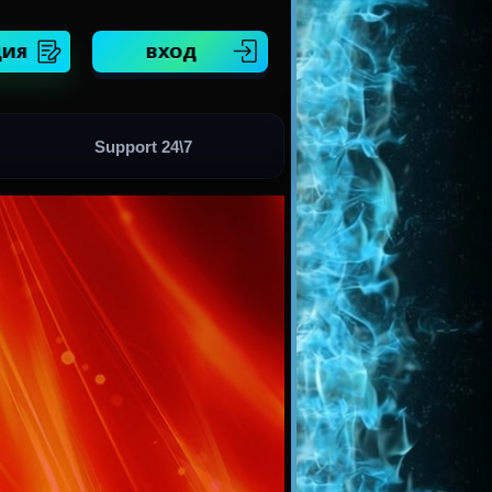
ЦИЯ
ВХОД
Support 24\7