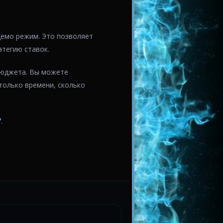
демо режим. Это позволяет
тегию ставок.
бюджета. Вы можете
только времени, сколько
7
.