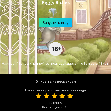
Piggy Riches
Запустить игру
Нажимая "Запустить игру", вы подтверждаете что Вам есть 18 лет.
Открыть на весь экран
Если игра не работает, нажмите
сюда
Рейтинг
5
Всего оценок:
1