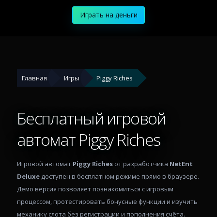
Играть на деньги
Главная
Игры
Piggy Riches
Бесплатный игровой
автомат Piggy Riches
Игровой автомат
Piggy Riches
от разработчика
NetEnt
Deluxe
доступен в бесплатном режиме прямо в браузере.
Демо версия позволяет познакомиться с игровым
процессом, протестировать бонусные функции и изучить
механику слота без регистрации и пополнения счёта.