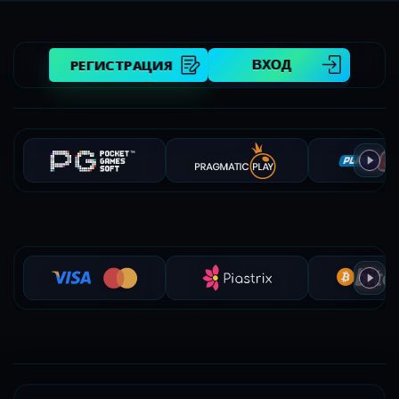
РЕГИСТРАЦИЯ
ВХОД