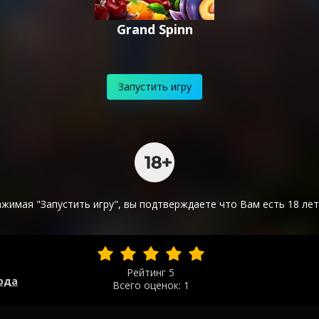
Grand Spinn
Запустить игру
жимая "Запустить игру", вы подтверждаете что Вам есть 18 лет
Рейтинг
5
юда
Всего оценок:
1