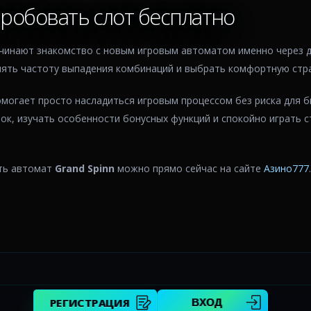
робовать слот бесплатно
ачинают знакомство с новым игровым автоматом именно через 
нять частоту выпадения комбинаций и выбрать комфортную стра
омогает просто насладиться игровым процессом без риска для 
ок, изучать особенности бонусных функций и спокойно играть с
ать автомат
Grand Spinn
можно прямо сейчас на сайте
Азино777
.
РЕГИСТРАЦИЯ
ВХОД