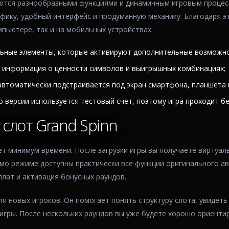
ются разнообразными функциями и динамичным игровым проце
афику, удобный интерфейс и продуманную механику. Благодаря э
мпьютере, так и на мобильных устройствах.
ьные элементы, которые активируют дополнительные возможно
 информация о ценности символов и выигрышных комбинациях;
автоматически подстраивается под экран смартфона, планшета 
о версии используется тестовый счёт, поэтому игра проходит б
 слот Grand Spinn
ет минимум времени. После загрузки игры вы получаете виртуал
мо режиме доступны практически все функции оригинального ав
лат и активация бонусных раундов.
я новых игроков. Он помогает понять структуру слота, увидет
игры. После нескольких раундов вы уже будете хорошо ориенти