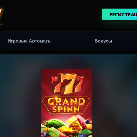
РЕГИСТРА
Игровые Автоматы
Бонусы