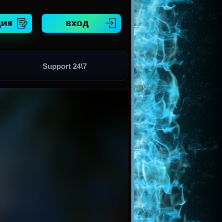
ЦИЯ
ВХОД
Support 24\7