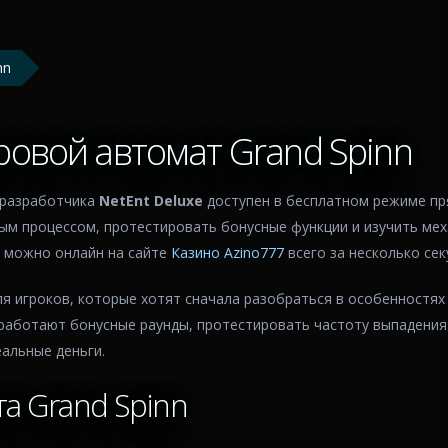
nn
ровой автомат Grand Spinn
разработчика
NetEnt Deluxe
доступен в бесплатном режиме пря
ым процессом, протестировать бонусные функции и изучить меха
т можно онлайн на сайте
Казино Azino777
всего за несколько сек
я игроков, которые хотят сначала разобраться в особенностя
 работают бонусные раунды, протестировать частоту выпадения
еальные деньги.
а Grand Spinn