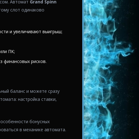
ссом. Автомат
Grand Spinn
тому слот одинаково
сти и увеличивают выигрыш;
или ПК;
ез финансовых рисков.
ьный баланс и можете сразу
томата: настройка ставки,
ь особенности бонусных
роваться в механике автомата.