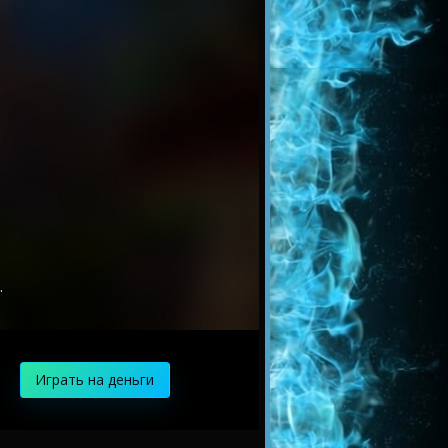
.
Играть на деньги